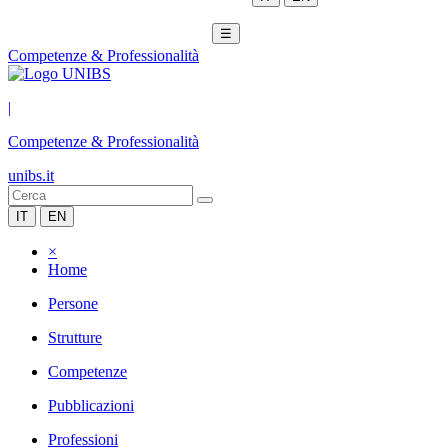
☰
Competenze & Professionalità
|
Competenze & Professionalità
unibs.it
IT
EN
×
Home
Persone
Strutture
Competenze
Pubblicazioni
Professioni