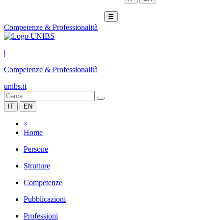
☰
Competenze & Professionalità
|
Competenze & Professionalità
unibs.it
IT
EN
×
Home
Persone
Strutture
Competenze
Pubblicazioni
Professioni