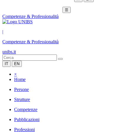
☰
Competenze & Professionalità
|
Competenze & Professionalità
unibs.it
IT
EN
×
Home
Persone
Strutture
Competenze
Pubblicazioni
Professioni