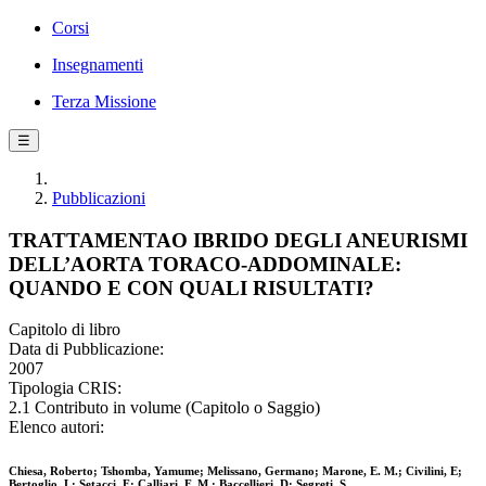
Corsi
Insegnamenti
Terza Missione
☰
Pubblicazioni
TRATTAMENTAO IBRIDO DEGLI ANEURISMI
DELL’AORTA TORACO-ADDOMINALE:
QUANDO E CON QUALI RISULTATI?
Capitolo di libro
Data di Pubblicazione:
2007
Tipologia CRIS:
2.1 Contributo in volume (Capitolo o Saggio)
Elenco autori:
Chiesa, Roberto; Tshomba, Yamume; Melissano, Germano; Marone, E. M.; Civilini, E;
Bertoglio, L; Setacci, F; Calliari, F. M.; Baccellieri, D; Segreti, S.