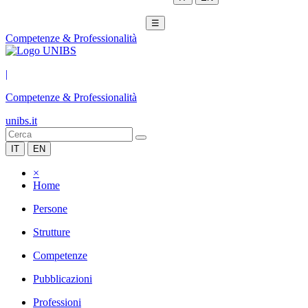
☰
Competenze & Professionalità
|
Competenze & Professionalità
unibs.it
IT
EN
×
Home
Persone
Strutture
Competenze
Pubblicazioni
Professioni