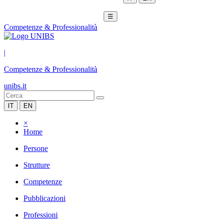
☰
Competenze & Professionalità
|
Competenze & Professionalità
unibs.it
IT
EN
×
Home
Persone
Strutture
Competenze
Pubblicazioni
Professioni