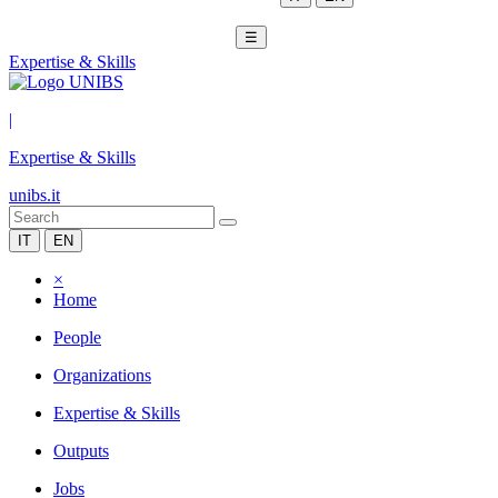
☰
Expertise & Skills
|
Expertise & Skills
unibs.it
IT
EN
×
Home
People
Organizations
Expertise & Skills
Outputs
Jobs