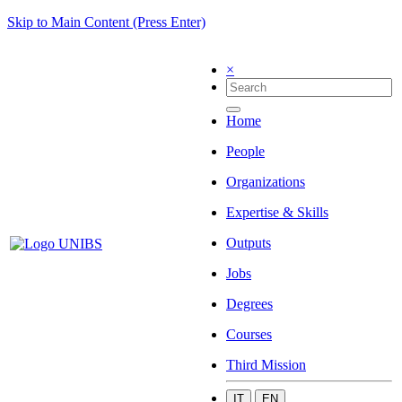
Skip to Main Content (Press Enter)
×
Home
People
Organizations
Expertise & Skills
Outputs
Jobs
Degrees
Courses
Third Mission
IT
EN