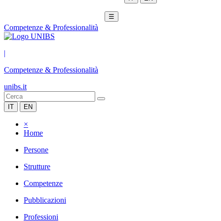
☰
Competenze & Professionalità
|
Competenze & Professionalità
unibs.it
IT
EN
×
Home
Persone
Strutture
Competenze
Pubblicazioni
Professioni