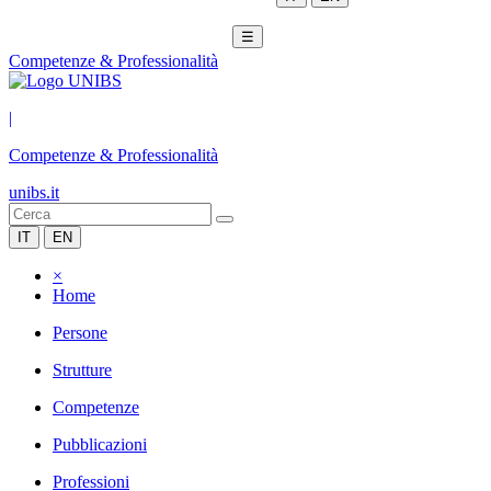
☰
Competenze & Professionalità
|
Competenze & Professionalità
unibs.it
IT
EN
×
Home
Persone
Strutture
Competenze
Pubblicazioni
Professioni