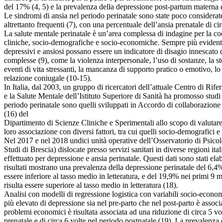
del 17% (4, 5) e la prevalenza della depressione post-partum materna 
Le sindromi di ansia nel periodo perinatale sono state poco considerat
altrettanto frequenti (7), con una percentuale dell’ansia prenatale di ci
La salute mentale perinatale è un’area complessa di indagine per la coes
cliniche, socio-demografiche e socio-economiche. Sempre più evidente r
depressivi e ansiosi possano essere un indicatore di disagio innescato 
complesse (9), come la violenza interpersonale, l’uso di sostanze, la sto
eventi di vita stressanti, la mancanza di supporto pratico o emotivo, lo
relazione coniugale (10-15).
In Italia, dal 2003, un gruppo di ricercatori dell’attuale Centro di Ri
e la Salute Mentale dell’Istituto Superiore di Sanità ha promosso studi 
periodo perinatale sono quelli sviluppati in Accordo di collaborazione s
(16) del
Dipartimento di Scienze Cliniche e Sperimentali allo scopo di valutare 
loro associazione con diversi fattori, tra cui quelli socio-demografici 
Nel 2017 e nel 2018 undici unità operative dell’Osservatorio di Psicol
Studi di Brescia) dislocate presso servizi sanitari in diverse regioni ita
effettuato per depressione e ansia perinatale. Questi dati sono stati elab
risultati mostrano una prevalenza della depressione perinatale del 6,4%
essere inferiore al tasso medio in letteratura, e del 19,9% nei primi 9
risulta essere superiore al tasso medio in letteratura (18).
Analisi con modelli di regressione logistica con variabili socio-econ
più elevato di depressione sia nel pre-parto che nel post-parto è asso
problemi economici è risultata associata ad una riduzione di circa 5 vol
prenatale e di circa 6 volte nel periodo postnatale (19). La prevalenza 