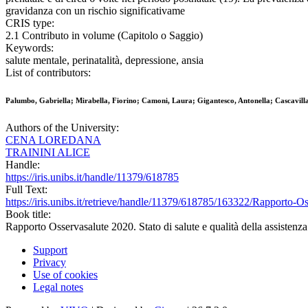
gravidanza con un rischio significativame
CRIS type:
2.1 Contributo in volume (Capitolo o Saggio)
Keywords:
salute mentale, perinatalità, depressione, ansia
List of contributors:
Palumbo, Gabriella; Mirabella, Fiorino; Camoni, Laura; Gigantesco, Antonella; Cascavilla, 
Authors of the University:
CENA LOREDANA
TRAININI ALICE
Handle:
https://iris.unibs.it/handle/11379/618785
Full Text:
https://iris.unibs.it/retrieve/handle/11379/618785/163322/Rapporto-
Book title:
Rapporto Osservasalute 2020. Stato di salute e qualità della assistenza 
Support
Privacy
Use of cookies
Legal notes