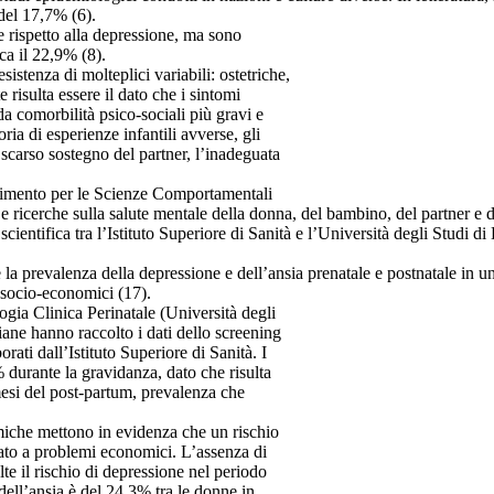
del 17,7% (6).
e rispetto alla depressione, ma sono
rca il 22,9% (8).
istenza di molteplici variabili: ostetriche,
isulta essere il dato che i sintomi
da comorbilità psico-sociali più gravi e
ria di esperienze infantili avverse, gli
 scarso sostegno del partner, l’inadeguata
ferimento per le Scienze Comportamentali
e ricerche sulla salute mentale della donna, del bambino, del partner e dei
cientifica tra l’Istituto Superiore di Sanità e l’Università degli Studi d
la prevalenza della depressione e dell’ansia prenatale e postnatale in u
e socio-economici (17).
ogia Clinica Perinatale (Università degli
liane hanno raccolto i dati dello screening
orati dall’Istituto Superiore di Sanità. I
 durante la gravidanza, dato che risulta
 mesi del post-partum, prevalenza che
omiche mettono in evidenza che un rischio
ciato a problemi economici. L’assenza di
te il rischio di depressione nel periodo
dell’ansia è del 24,3% tra le donne in