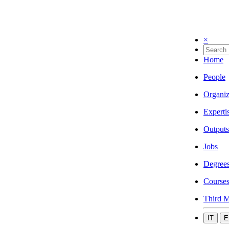
×
Home
People
Organiz
Experti
Outputs
Jobs
Degree
Course
Third M
IT
E