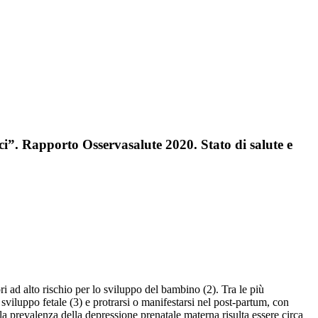
ci”. Rapporto Osservasalute 2020. Stato di salute e
ri ad alto rischio per lo sviluppo del bambino (2). Tra le più
viluppo fetale (3) e protrarsi o manifestarsi nel post-partum, con
, la prevalenza della depressione prenatale materna risulta essere circa