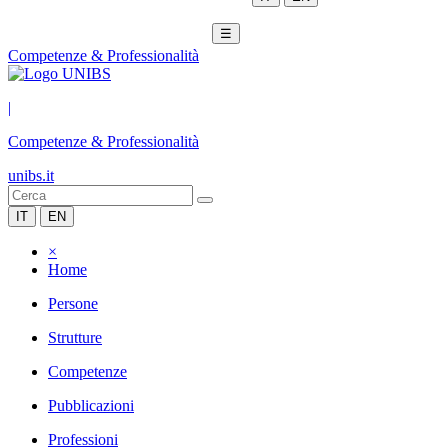
☰
Competenze & Professionalità
|
Competenze & Professionalità
unibs.it
IT
EN
×
Home
Persone
Strutture
Competenze
Pubblicazioni
Professioni