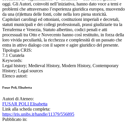
oggi. Gli Autori, coinvolti nell’iniziativa, hanno dato voce a temi e
problemi che attraversano l’esperienza giuridica europea, muovendo
da una (ri)lettura delle fonti, colte nella loro piena storicità.
Capitolari carolingi ed ottoniani, costituzioni imperiali e decretali,
statuti municipali e dei collegi professionali, prassi giudiziarie tra la
Terraferma e Venezia, Statuto albertino, codici penali e atti
processuali tra Otto e Novecento hanno così restituito, in forza della
loro vivida peculiarità, la ricchezza e complessità di un passato che
entra in attivo dialogo con il sapere e agire giuridico del presente.
Tipologia CRIS:
7.1 Curatela
Keywords:
Legal history; Medieval History, Modern History, Contemporary
History; Legal sources
Elenco autori:
Fusar Poli, Elisabetta
Autori di Ateneo:
FUSAR POLI Elisabetta
Link alla scheda completa:
https://iris.unibs.it/handle/11379/556895
Pubblicato in: