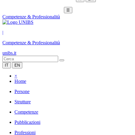
☰
Competenze & Professionalità
|
Competenze & Professionalità
unibs.it
IT
EN
×
Home
Persone
Strutture
Competenze
Pubblicazioni
Professioni