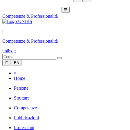
☰
Competenze & Professionalità
|
Competenze & Professionalità
unibs.it
IT
EN
×
Home
Persone
Strutture
Competenze
Pubblicazioni
Professioni