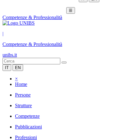
☰
Competenze & Professionalità
|
Competenze & Professionalità
unibs.it
IT
EN
×
Home
Persone
Strutture
Competenze
Pubblicazioni
Professioni