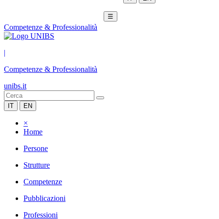
☰
Competenze & Professionalità
|
Competenze & Professionalità
unibs.it
IT
EN
×
Home
Persone
Strutture
Competenze
Pubblicazioni
Professioni