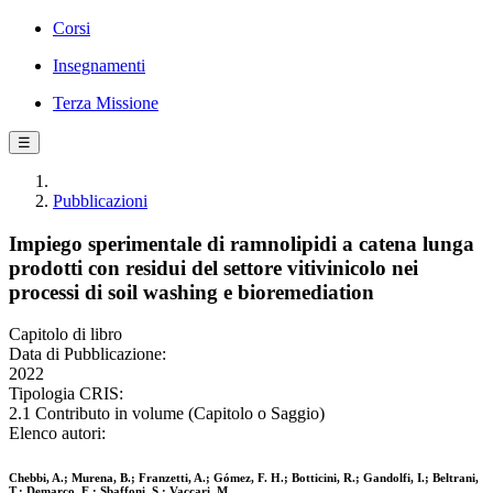
Corsi
Insegnamenti
Terza Missione
☰
Pubblicazioni
Impiego sperimentale di ramnolipidi a catena lunga
prodotti con residui del settore vitivinicolo nei
processi di soil washing e bioremediation
Capitolo di libro
Data di Pubblicazione:
2022
Tipologia CRIS:
2.1 Contributo in volume (Capitolo o Saggio)
Elenco autori:
Chebbi, A.; Murena, B.; Franzetti, A.; Gómez, F. H.; Botticini, R.; Gandolfi, I.; Beltrani,
T.; Demarco, E.; Sbaffoni, S.; Vaccari, M.