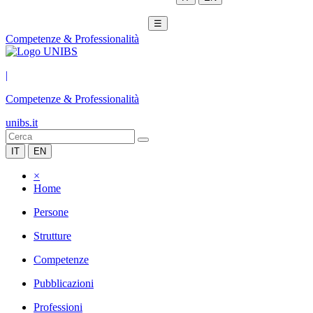
☰
Competenze & Professionalità
|
Competenze & Professionalità
unibs.it
IT
EN
×
Home
Persone
Strutture
Competenze
Pubblicazioni
Professioni