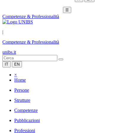
☰
Competenze & Professionalità
|
Competenze & Professionalità
unibs.it
IT
EN
×
Home
Persone
Strutture
Competenze
Pubblicazioni
Professioni