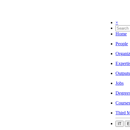
×
Home
People
Organiz
Experti
Outputs
Jobs
Degree
Course
Third M
IT
E