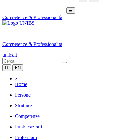
☰
Competenze & Professionalità
|
Competenze & Professionalità
unibs.it
IT
EN
×
Home
Persone
Strutture
Competenze
Pubblicazioni
Professioni