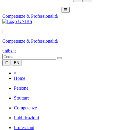
☰
Competenze & Professionalità
|
Competenze & Professionalità
unibs.it
IT
EN
×
Home
Persone
Strutture
Competenze
Pubblicazioni
Professioni