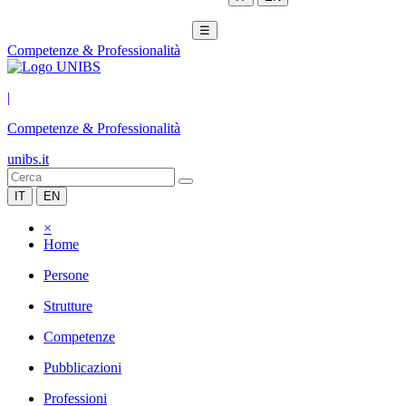
☰
Competenze & Professionalità
|
Competenze & Professionalità
unibs.it
IT
EN
×
Home
Persone
Strutture
Competenze
Pubblicazioni
Professioni