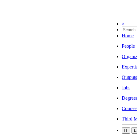
×
Home
People
Organiz
Experti
Outputs
Jobs
Degree
Course
Third M
IT
E