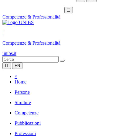
☰
Competenze & Professionalità
|
Competenze & Professionalità
unibs.it
IT
EN
×
Home
Persone
Strutture
Competenze
Pubblicazioni
Professioni