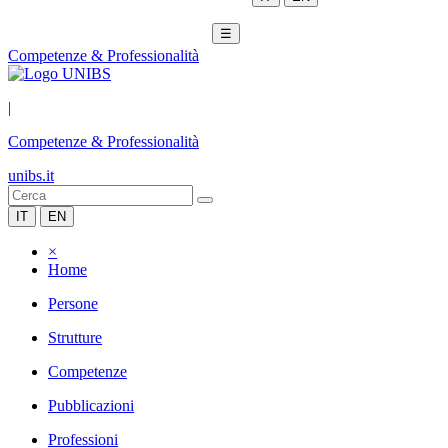
☰
Competenze & Professionalità
|
Competenze & Professionalità
unibs.it
IT
EN
×
Home
Persone
Strutture
Competenze
Pubblicazioni
Professioni