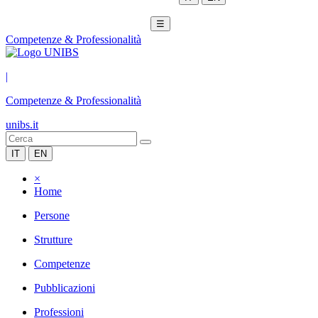
☰
Competenze & Professionalità
|
Competenze & Professionalità
unibs.it
IT
EN
×
Home
Persone
Strutture
Competenze
Pubblicazioni
Professioni