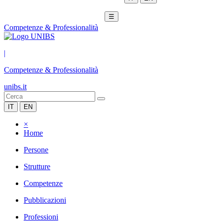
☰
Competenze & Professionalità
|
Competenze & Professionalità
unibs.it
IT
EN
×
Home
Persone
Strutture
Competenze
Pubblicazioni
Professioni