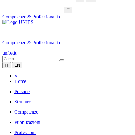
☰
Competenze & Professionalità
|
Competenze & Professionalità
unibs.it
IT
EN
×
Home
Persone
Strutture
Competenze
Pubblicazioni
Professioni