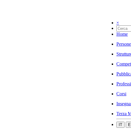
×
Home
Persone
Struttur
Compet
Pubblic
Profess
Corsi
Insegna
Terza M
IT
E