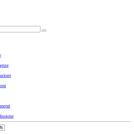
e
enze
azioni
ioni
menti
issione
N