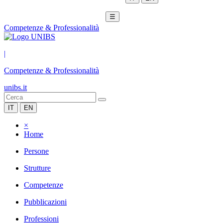
☰
Competenze & Professionalità
|
Competenze & Professionalità
unibs.it
IT
EN
×
Home
Persone
Strutture
Competenze
Pubblicazioni
Professioni