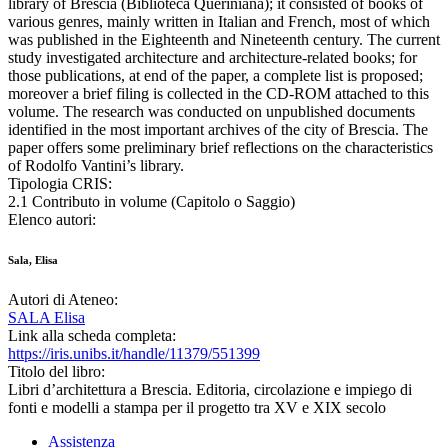
library of Brescia (Biblioteca Queriniana); it consisted of books of
various genres, mainly written in Italian and French, most of which
was published in the Eighteenth and Nineteenth century. The current
study investigated architecture and architecture-related books; for
those publications, at end of the paper, a complete list is proposed;
moreover a brief filing is collected in the CD-ROM attached to this
volume. The research was conducted on unpublished documents
identified in the most important archives of the city of Brescia. The
paper offers some preliminary brief reflections on the characteristics
of Rodolfo Vantini’s library.
Tipologia CRIS:
2.1 Contributo in volume (Capitolo o Saggio)
Elenco autori:
Sala, Elisa
Autori di Ateneo:
SALA Elisa
Link alla scheda completa:
https://iris.unibs.it/handle/11379/551399
Titolo del libro:
Libri d’architettura a Brescia. Editoria, circolazione e impiego di
fonti e modelli a stampa per il progetto tra XV e XIX secolo
Assistenza