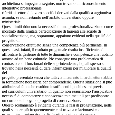
architettura si impegna a seguire, non trovano un riconoscimento
integrativo professionale,
riferiti ai settori di lavoro specifici derivati dalla qualifica aggiuntiva
assunta, se non restando nell’ambito universitario oppure
ministeriale.
Questi limiti riducono la necessità di una professionalizzazione come
mostrato dalla limitata partecipazione di laureati alle scuole di
specializzazione, ma, soprattutto, appaiono evidenti nella qualità del
progetto di
conservazione effettuato senza una competenza più pertinente. In
questi casi, infatti, il risultato progettuale risulta insufficiente ad
affrontare la gestione di tutte le dinamiche e competenze che ruotano
attorno ad un bene culturale. Ne consegue una problematica di
contrasto con i funzionari delle soprintendenze, i quali spesso si
trovano nella necessità di dare informazioni per migliorare la qualità
del
progetto presentato senza che tuttavia il laureato in architettura abbia
la formazione necessaria per comprenderle. Questa situazione si può
attribuire al fatto che risultino insufficienti i pochi esami previsti
nel curriculum universitario, in quanto non esauriscono l’auspicabile
necessità di competenze e conoscenze minime utili per predisporre
un corretto e integrato progetto di conservazione.
Questo scollamento è evidente durante le fasi di progettazione, nelle
quali sempre più frequentemente ci si trova a relazionarsi con
esperti, quali restauratori o diagnosti, di cui non si riesce a