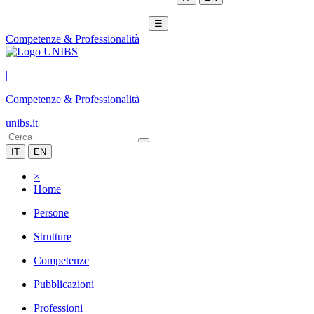
☰
Competenze & Professionalità
|
Competenze & Professionalità
unibs.it
IT
EN
×
Home
Persone
Strutture
Competenze
Pubblicazioni
Professioni