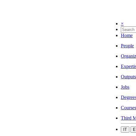
×
Home
People
Organiz
Experti
Outputs
Jobs
Degree
Course
Third M
IT
E