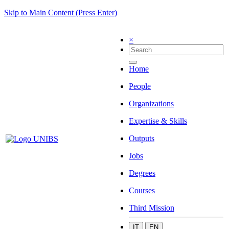
Skip to Main Content (Press Enter)
×
Home
People
Organizations
Expertise & Skills
Outputs
Jobs
Degrees
Courses
Third Mission
IT
EN