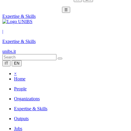
☰
Expertise & Skills
|
Expertise & Skills
unibs.it
IT
EN
×
Home
People
Organizations
Expertise & Skills
Outputs
Jobs