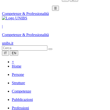
☰
Competenze & Professionalità
|
Competenze & Professionalità
unibs.it
IT
EN
×
Home
Persone
Strutture
Competenze
Pubblicazioni
Professioni