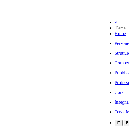
×
Home
Persone
Struttur
Compet
Pubblic
Profess
Corsi
Insegna
Terza M
IT
E