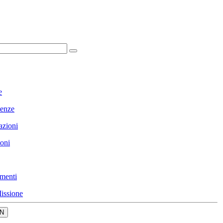
e
enze
azioni
ioni
menti
issione
N