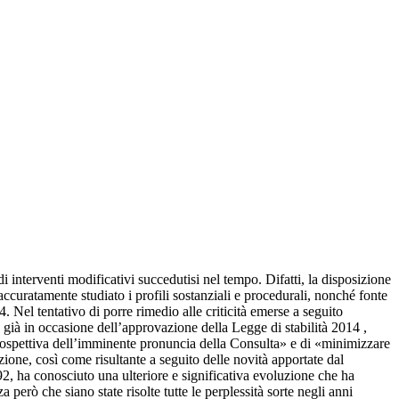
di interventi modificativi succedutisi nel tempo. Difatti, la disposizione
 accuratamente studiato i profili sostanziali e procedurali, nonché fonte
. Nel tentativo di porre rimedio alle criticità emerse a seguito
e già in occasione dell’approvazione della Legge di stabilità 2014 ,
a prospettiva dell’imminente pronuncia della Consulta» e di «minimizzare
zione, così come risultante a seguito delle novità apportate dal
1992, ha conosciuto una ulteriore e significativa evoluzione che ha
però che siano state risolte tutte le perplessità sorte negli anni