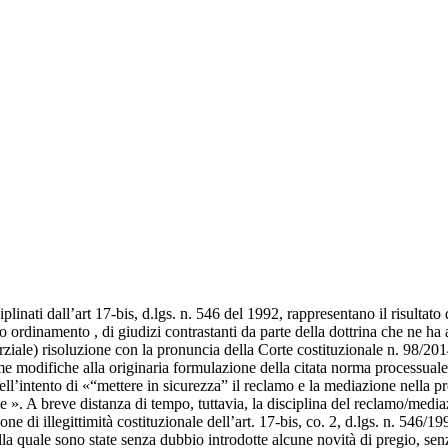
plinati dall’art 17-bis, d.lgs. n. 546 del 1992, rappresentano il risultato 
ro ordinamento , di giudizi contrastanti da parte della dottrina che ne ha
arziale) risoluzione con la pronuncia della Corte costituzionale n. 98/2014
rime modifiche alla originaria formulazione della citata norma processual
 nell’intento di «“mettere in sicurezza” il reclamo e la mediazione nell
e ». A breve distanza di tempo, tuttavia, la disciplina del reclamo/media
ne di illegittimità costituzionale dell’art. 17-bis, co. 2, d.lgs. n. 546/
a quale sono state senza dubbio introdotte alcune novità di pregio, senza 