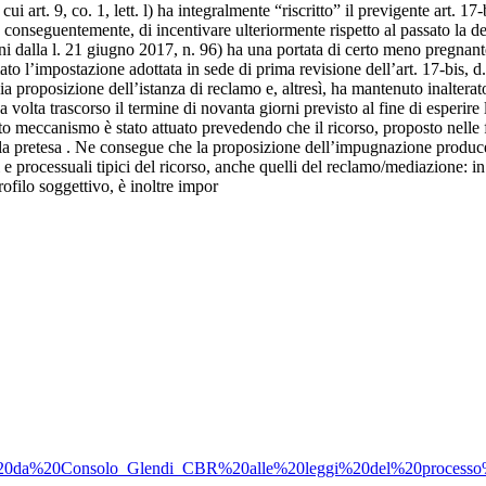
cui art. 9, co. 1, lett. l) ha integralmente “riscritto” il previgente art.
, conseguentemente, di incentivare ulteriormente rispetto al passato la d
ioni dalla l. 21 giugno 2017, n. 96) ha una portata di certo meno pregna
ato l’impostazione adottata in sede di prima revisione dell’art. 17-bis, d
 proposizione dell’istanza di reclamo e, altresì, ha mantenuto inalterato i
volta trascorso il termine di novanta giorni previsto al fine di esperire 
o meccanismo è stato attuato prevedendo che il ricorso, proposto nelle f
a pretesa . Ne consegue che la proposizione dell’impugnazione produce, 
ali e processuali tipici del ricorso, anche quelli del reclamo/mediazione:
ofilo soggettivo, è inoltre impor
saniti%20da%20Consolo_Glendi_CBR%20alle%20leggi%20del%20processo