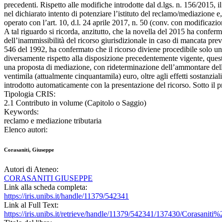
precedenti. Rispetto alle modifiche introdotte dal d.lgs. n. 156/2015, il 
nel dichiarato intento di potenziare l’istituto del reclamo/mediazione e
operato con l’art. 10, d.l. 24 aprile 2017, n. 50 (conv. con modificaz
A tal riguardo si ricorda, anzitutto, che la novella del 2015 ha conferm
dell’inammissibilità del ricorso giurisdizionale in caso di mancata previa
546 del 1992, ha confermato che il ricorso diviene procedibile solo una 
diversamente rispetto alla disposizione precedentemente vigente, quest
una proposta di mediazione, con rideterminazione dell’ammontare dell
ventimila (attualmente cinquantamila) euro, oltre agli effetti sostanzi
introdotto automaticamente con la presentazione del ricorso. Sotto il pr
Tipologia CRIS:
2.1 Contributo in volume (Capitolo o Saggio)
Keywords:
reclamo e mediazione tributaria
Elenco autori:
Corasaniti, Giuseppe
Autori di Ateneo:
CORASANITI GIUSEPPE
Link alla scheda completa:
https://iris.unibs.it/handle/11379/542341
Link al Full Text:
https://iris.unibs.it/retrieve/handle/11379/542341/137430/Cora