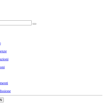
e
enze
azioni
ioni
menti
issione
N