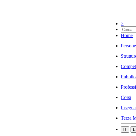
×
Home
Persone
Struttur
Compet
Pubblic
Profess
Corsi
Insegna
Terza M
IT
E