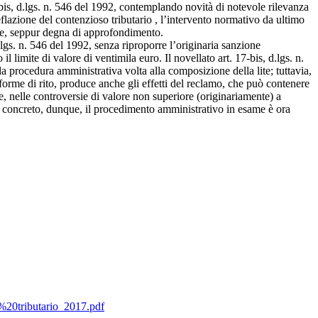
 17-bis, d.lgs. n. 546 del 1992, contemplando novità di notevole rilevanza
eflazione del contenzioso tributario , l’intervento normativo da ultimo
nte, seppur degna di approfondimento.
.lgs. n. 546 del 1992, senza riproporre l’originaria sanzione
l limite di valore di ventimila euro. Il novellato art. 17-bis, d.lgs. n.
la procedura amministrativa volta alla composizione della lite; tuttavia,
orme di rito, produce anche gli effetti del reclamo, che può contenere
nelle controversie di valore non superiore (originariamente) a
 in concreto, dunque, il procedimento amministrativo in esame è ora
%20tributario_2017.pdf