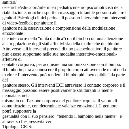
sanitari/
ostetriche/educatori/infermieri pediatrici/neuro psicomotricisti della
riabilitazione, nonché esperti in massaggio infantile possono aiutare i
genitori Psicologi clinici perinatali possono intervenire con interventi
di video-feedbak per aiutare il
genitore nella osservazione e comprensione della modulazione
emozionale
che intercorre nella “unità diadica”con il bimbo con una attenzione
alla regolazione degli stati affettivi sia della madre che del bimbo..
Attraverso tali interventi precoci di tipo psicoeducativo, il genitore
può essere supportato nelle sue modalità interattive-emozionali-
affettive di
contatto corporeo, per acquisire una sintonizzazione con il bimbo.
Il bimbo impara a conoscere il proprio corpo attraverso le mani della
madre e l’intervento può rendere il bimbo più “percepibile” da parte
del
genitore stesso. Gli interventi ECI attraverso il contatto corporeo e il
massaggio possono essere positivamente strutturanti la mente
neonatale, nella
misura in cui l’azione corporea del genitore acquista il valore di
comunicazione, con determinate valenze emozionali. Il genitore
potrà supportare la
gestualità con il suo pensiero, “tenendo il bambino nella mente”, e
attraverso l’espressività ver
Tipologia CRIS: