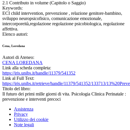
2.1 Contributo in volume (Capitolo o Saggio)
Keywords:
ECI child intervention, prevenzione , relazione genitore-bambino,
sviluppo neuropsicofisico, comunicazione emozionale,
intercorporeità,regolazione regolazione psicobiologica, regolazione
affettiva.
Elenco autori:
Cena, Loredana
Autori di Ateneo:
CENA LOREDANA
Link alla scheda completa:
https://iris.unibs.it/handle/11379/541352
Link al Full Text:
https://iris.unibs.it/retrieve/handle/11379/541352/133713/13%20P
Titolo del libro:
Il futuro dei primi mille giorni di vita. Psicologia Clinica Perinatale :
prevenzione e interventi precoci
Assistenza
Privacy
Utilizzo dei cookie
Note legali