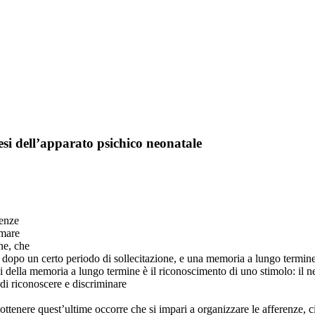
i dell’apparato psichico neonatale
ienze
rmare
ne, che
li dopo un certo periodo di sollecitazione, e una memoria a lungo termine
 della memoria a lungo termine è il riconoscimento di uno stimolo: il neon
 di riconoscere e discriminare
ottenere quest’ultime occorre che si impari a organizzare le afferenze, c