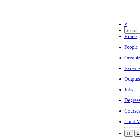
×
Home
People
Organiz
Experti
Outputs
Jobs
Degree
Course
Third M
IT
E