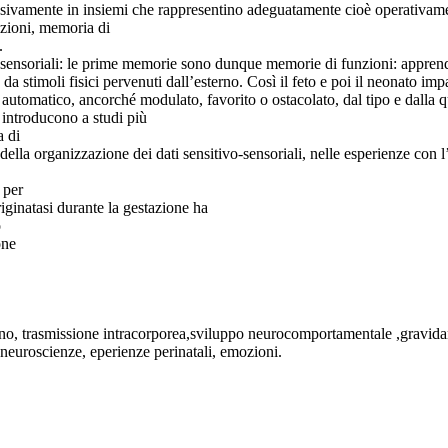
essivamente in insiemi che rappresentino adeguatamente cioè operativamen
nzioni, memoria di
.
osensoriali: le prime memorie sono dunque memorie di funzioni: appren
da stimoli fisici pervenuti dall’esterno. Così il feto e poi il neonato im
automatico, ancorché modulato, favorito o ostacolato, dal tipo e dalla q
i introducono a studi più
a di
o della organizzazione dei dati sensitivo-sensoriali, nelle esperienze con
 per
ginatasi durante la gestazione ha
o
one
no, trasmissione intracorporea,sviluppo neurocomportamentale ,gravidanz
 neuroscienze, eperienze perinatali, emozioni.