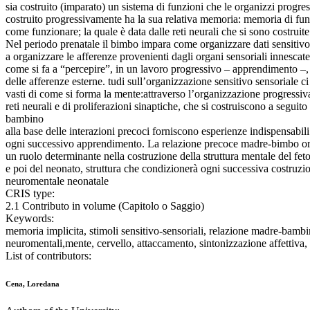
sia costruito (imparato) un sistema di funzioni che le organizzi progr
costruito progressivamente ha la sua relativa memoria: memoria di fu
come funzionare; la quale è data dalle reti neurali che si sono costruite
Nel periodo prenatale il bimbo impara come organizzare dati sensitiv
a organizzare le afferenze provenienti dagli organi sensoriali innescate 
come si fa a “percepire”, in un lavoro progressivo – apprendimento –, 
delle afferenze esterne. tudi sull’organizzazione sensitivo sensoriale c
vasti di come si forma la mente:attraverso l’organizzazione progressiv
reti neurali e di proliferazioni sinaptiche, che si costruiscono a seguit
bambino
alla base delle interazioni precoci forniscono esperienze indispensabili
ogni successivo apprendimento. La relazione precoce madre-bimbo ori
un ruolo determinante nella costruzione della struttura mentale del fet
e poi del neonato, struttura che condizionerà ogni successiva costruzi
neuromentale neonatale
CRIS type:
2.1 Contributo in volume (Capitolo o Saggio)
Keywords:
memoria implicita, stimoli sensitivo-sensoriali, relazione madre-bambi
neuromentali,mente, cervello, attaccamento, sintonizzazione affettiva,
List of contributors:
Cena, Loredana