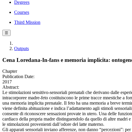
Degrees
Courses
Third Mission
☰
Outputs
Cena Loredana-In-fans e memoria implicita: ontogenes
Chapter
Publication Date:
2017
Abstract:
Le stimolazioni sensitivo-sensoriali prenatali che derivano dalle esper
intracorporee madre-feto costituiscono le prime tracce mnestiche a fo
una memoria implicita prenatale. Il feto ha una memoria a breve termi
viene definita abituazione e indica l’adattamento agli stimoli sensoria
consente di riconoscere sensazioni provate in utero. Una delle funzioni
cardiaco della propria madre distinguendolo da quello di altre madri e
le stimolazioni provenienti dall’odore del latte materno.
Gli apparati sensoriali inviano afferenze, non danno “percezioni”: per 