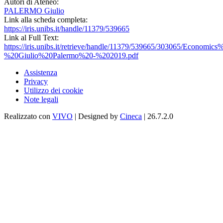
Autori di Ateneo:
PALERMO Giulio
Link alla scheda completa:
https://iris.unibs.it/handle/11379/539665
Link al Full Text:
https://iris.unibs.it/retrieve/handle/11379/539665/303065/Econo
%20Giulio%20Palermo%20-%202019.pdf
Assistenza
Privacy
Utilizzo dei cookie
Note legali
Realizzato con
VIVO
| Designed by
Cineca
| 26.7.2.0