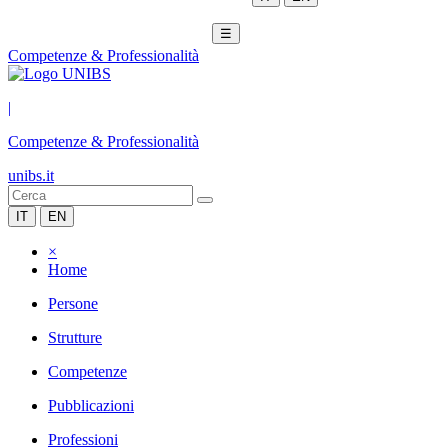
☰
Competenze & Professionalità
|
Competenze & Professionalità
unibs.it
IT
EN
×
Home
Persone
Strutture
Competenze
Pubblicazioni
Professioni