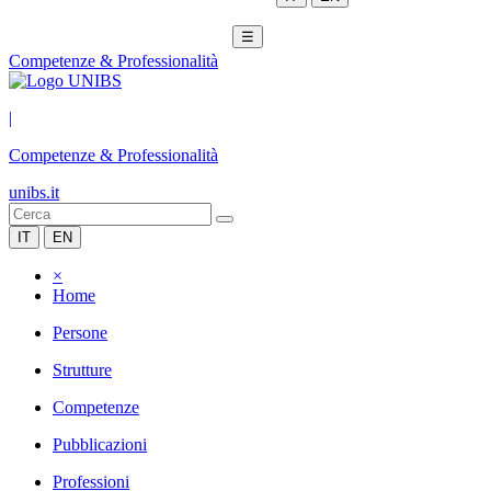
☰
Competenze & Professionalità
|
Competenze & Professionalità
unibs.it
IT
EN
×
Home
Persone
Strutture
Competenze
Pubblicazioni
Professioni