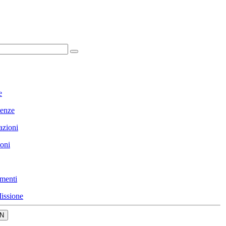
e
enze
azioni
ioni
menti
issione
N