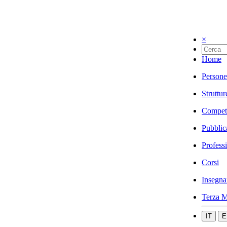
×
Home
Persone
Struttur
Compet
Pubblic
Profess
Corsi
Insegna
Terza M
IT
E