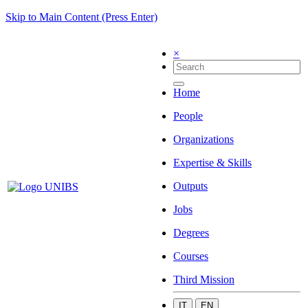
Skip to Main Content (Press Enter)
×
Home
People
Organizations
Expertise & Skills
Outputs
Jobs
Degrees
Courses
Third Mission
IT
EN