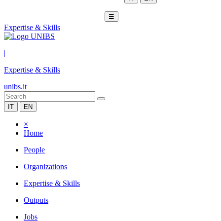
☰
Expertise & Skills
|
Expertise & Skills
unibs.it
IT
EN
×
Home
People
Organizations
Expertise & Skills
Outputs
Jobs