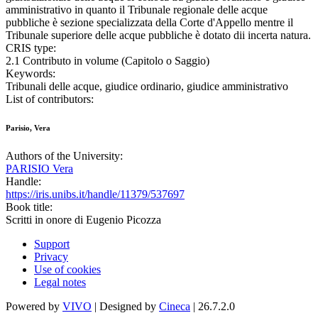
amministrativo in quanto il Tribunale regionale delle acque
pubbliche è sezione specializzata della Corte d'Appello mentre il
Tribunale superiore delle acque pubbliche è dotato dii incerta natura.
CRIS type:
2.1 Contributo in volume (Capitolo o Saggio)
Keywords:
Tribunali delle acque, giudice ordinario, giudice amministrativo
List of contributors:
Parisio, Vera
Authors of the University:
PARISIO Vera
Handle:
https://iris.unibs.it/handle/11379/537697
Book title:
Scritti in onore di Eugenio Picozza
Support
Privacy
Use of cookies
Legal notes
Powered by
VIVO
| Designed by
Cineca
| 26.7.2.0