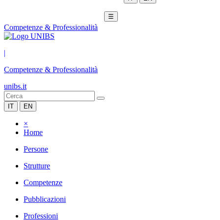
☰
Competenze & Professionalità
|
Competenze & Professionalità
unibs.it
IT
EN
×
Home
Persone
Strutture
Competenze
Pubblicazioni
Professioni