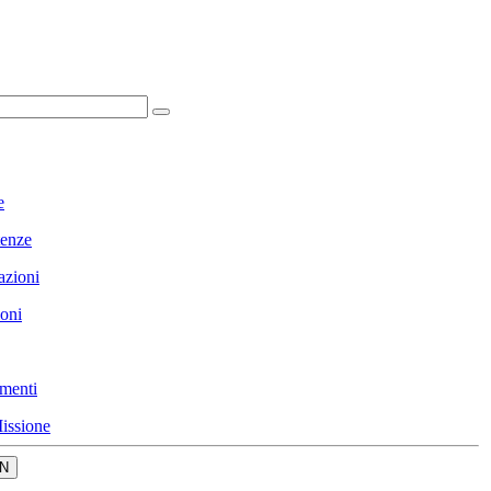
e
enze
azioni
ioni
menti
issione
N