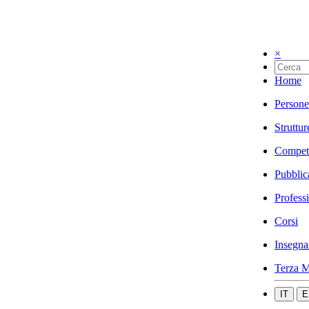
×
Home
Persone
Struttur
Compet
Pubblic
Profess
Corsi
Insegna
Terza M
IT
E