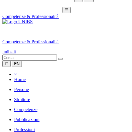
☰
Competenze & Professionalità
|
Competenze & Professionalità
unibs.it
IT
EN
×
Home
Persone
Strutture
Competenze
Pubblicazioni
Professioni