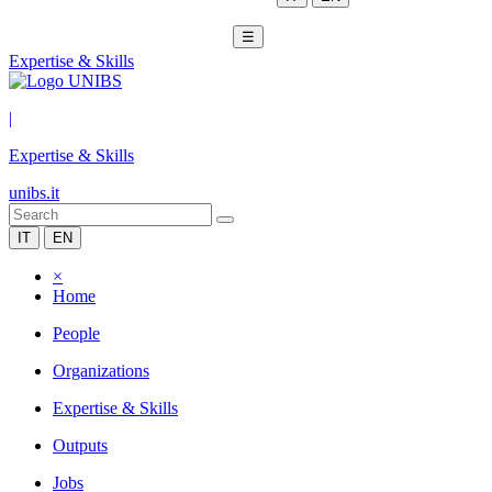
☰
Expertise & Skills
|
Expertise & Skills
unibs.it
IT
EN
×
Home
People
Organizations
Expertise & Skills
Outputs
Jobs