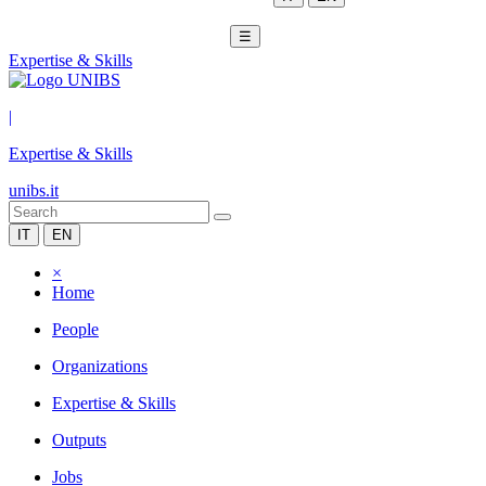
☰
Expertise & Skills
|
Expertise & Skills
unibs.it
IT
EN
×
Home
People
Organizations
Expertise & Skills
Outputs
Jobs