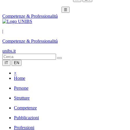
☰
Competenze & Professionalità
|
Competenze & Professionalità
unibs.it
IT
EN
×
Home
Persone
Strutture
Competenze
Pubblicazioni
Professioni