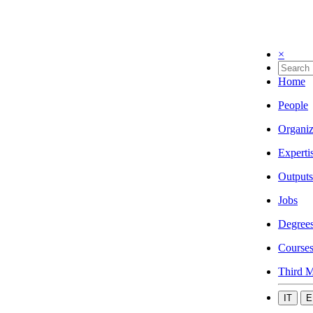
×
Home
People
Organiz
Experti
Outputs
Jobs
Degree
Course
Third M
IT
E