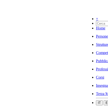
×
Home
Persone
Struttur
Compet
Pubblic
Profess
Corsi
Insegna
Terza M
IT
E