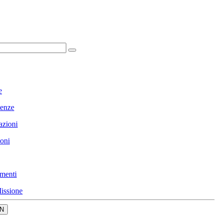
e
enze
azioni
ioni
menti
issione
N